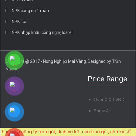
NPK cáng ép 1 màu
NPK Lúa
NPK nhập khẩu công nghệ Isarel
Copyright @ 2017 - Nông Nghiệp Mai Vàng. Designed by
Trần
Vương
Price Range
Over
0.00 VND
Show All
thành lập công ty trọn gói
,
dịch vụ kế toán trọn gói
,
chữ ký số