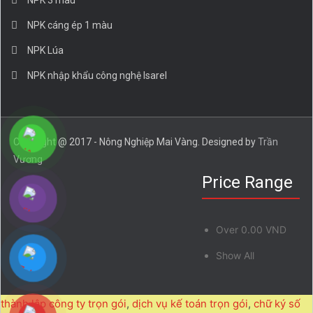
NPK 3 màu
NPK cáng ép 1 màu
NPK Lúa
NPK nhập khẩu công nghệ Isarel
Copyright @ 2017 - Nông Nghiệp Mai Vàng. Designed by
Trần
Vương
Price Range
Over
0.00 VND
Show All
thành lập công ty trọn gói
,
dịch vụ kế toán trọn gói
,
chữ ký số