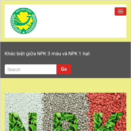
Trang chủ
Khác biệt giữa NPK 3 màu và NPK 1 hạt
Giới thiệu
Sản phẩm
Go
Tuyển dụng
Đại lý
Tin tức
Liên hệ
Tuyển dụng