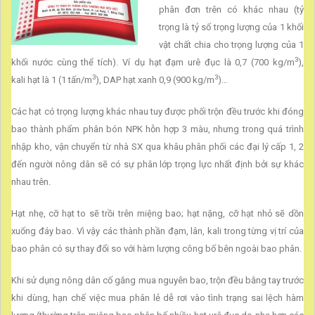
phân đơn trên có khác nhau (tỷ
trọng là tỷ số trọng lượng của 1 khối
vật chất chia cho trọng lượng của 1
3
khối nước cùng thể tích). Ví dụ hạt đạm urê đục là 0,7 (700 kg/m
),
3
3
kali hạt là 1 (1 tấn/m
), DAP hạt xanh 0,9 (900 kg/m
)…
Các hạt có trọng lượng khác nhau tuy được phối trộn đều trước khi đóng
bao thành phẩm phân bón NPK hỗn hợp 3 màu, nhưng trong quá trình
nhập kho, vận chuyển từ nhà SX qua khâu phân phối các đại lý cấp 1, 2
đến người nông dân sẽ có sự phân lớp trọng lực nhất định bởi sự khác
nhau trên.
Hạt nhẹ, cỡ hạt to sẽ trồi trên miệng bao; hạt nặng, cỡ hạt nhỏ sẽ dồn
xuống đáy bao. Vì vậy các thành phần đạm, lân, kali trong từng vị trí của
bao phân có sự thay đổi so với hàm lượng công bố bên ngoài bao phân.
K
hi sử dụng nông dân cố gắng mua nguyên bao, trộn đều bằng tay trước
khi dùng, hạn chế việc mua phân lẻ dễ rơi vào tình trạng sai lệch hàm