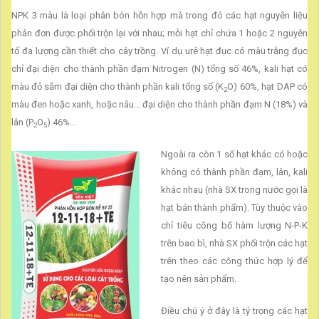
NPK
NPK 3 màu là loại phân bón hỗn hợp mà trong đó các hạt nguyên liệu
1
phân đơn được phối trộn lại với nhau; mỗi hạt chỉ chứa 1 hoặc 2 nguyên
hạt
tố đa lượng cần thiết cho cây trồng. Ví dụ urê hạt đục có màu trắng đục
chỉ đại diện cho thành phần đạm Nitrogen (N) tổng số 46%, kali hạt có
màu đỏ sẫm đại diện cho thành phần kali tổng số (K
O) 60%, hạt DAP có
2
màu đen hoặc xanh, hoặc nâu… đại diện cho thành phần đạm N (18%) và
lân (P
O
) 46%…
2
5
Ngoài ra còn 1 số hạt khác có hoặc
không có thành phần đạm, lân, kali
khác nhau (nhà SX trong nước gọi là
hạt bán thành phẩm). Tùy thuộc vào
chỉ tiêu công bố hàm lượng N-P-K
trên bao bì, nhà SX phối trộn các hạt
trên theo các công thức hợp lý để
tạo nên sản phẩm.
Điều chú ý ở đây là tỷ trọng các hạt