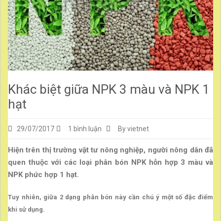
Khác biệt giữa NPK 3 màu và NPK 1
hạt
ở
29/07/2017
1 bình luận
By vietnet
Khác
Hiện trên thị trường vật tư nông nghiệp, người nông dân đã
biệt
quen thuộc với các loại phân bón NPK hỗn hợp 3 màu và
giữa
NPK phức hợp 1 hạt.
NPK
3
Tuy nhiên, giữa 2 dạng phân bón này cần chú ý một số đặc điểm
màu
khi sử dụng.
và