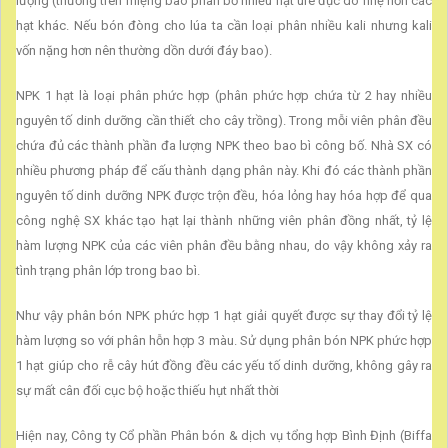
lượng (thường trên miệng bao phân bố nhiều hạt urê đục do nhẹ hơn các
hạt khác. Nếu bón đòng cho lúa ta cần loại phân nhiều kali nhưng kali
vốn nặng hơn nên thường dồn dưới đáy bao).
NPK 1 hạt là loại phân phức hợp (phân phức hợp chứa từ 2 hay nhiều
nguyên tố dinh dưỡng cần thiết cho cây trồng). Trong mỗi viên phân đều
chứa đủ các thành phần đa lượng NPK theo bao bì công bố. Nhà SX có
nhiều phương pháp để cấu thành dạng phân này. Khi đó các thành phần
nguyên tố dinh dưỡng NPK được trộn đều, hóa lỏng hay hóa hợp để qua
công nghệ SX khác tạo hạt lại thành những viên phân đồng nhất, tỷ lệ
hàm lượng NPK của các viên phân đều bằng nhau, do vậy không xảy ra
tình trạng phân lớp trong bao bì.
Như vậy phân bón NPK phức hợp 1 hạt giải quyết được sự thay đổi tỷ lệ
hàm lượng so với phân hỗn hợp 3 màu. Sử dụng phân bón NPK phức hợp
1 hạt giúp cho rễ cây hút đồng đều các yếu tố dinh dưỡng, không gây ra
sự mất cân đối cục bộ hoặc thiếu hụt nhất thời
Hiện nay, Công ty Cổ phần Phân bón & dịch vụ tổng hợp Bình Định (Biffa