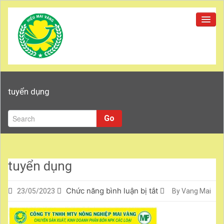
Trang chủ
tuyển dụng
Giới thiệu
Sản phẩm
Go
Tuyển dụng
Đại lý
tuyển dụng
Tin tức
ở
Chức năng bình luận bị tắt
23/05/2023
By Vang Mai
Liên hệ
tuyển
Tuyển dụng
dụng