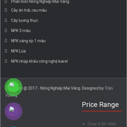
Phân Bón Nông Nghiệp Mai Vàng
Cây ăn trái, rau màu
Cây lương thực
NPK 3 màu
NPK cáng ép 1 màu
NPK Lúa
NPK nhập khẩu công nghệ Isarel
Copyright @ 2017 - Nông Nghiệp Mai Vàng. Designed by
Trần
Vương
Price Range
Over
0.00 VND