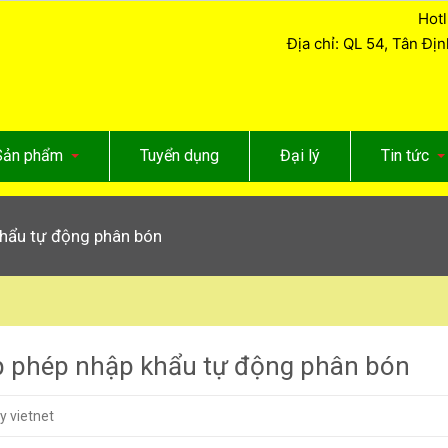
Hotl
Địa chỉ: QL 54, Tân Đị
Sản phẩm
Tuyển dụng
Đại lý
Tin tức
khẩu tự động phân bón
p phép nhập khẩu tự động phân bón
y vietnet