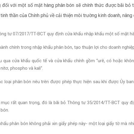
 đối với một số mặt hàng phân bón sẽ chính thức được bãi bỏ t
tinh thần của Chính phủ về cải thiện môi trường kinh doanh, nâng 
ng tư 07/2017/TT-BCT quy định cửa khẩu nhập khẩu một số mặt hà
hành chính trong nhập khẩu phân bón, tạo thuận lợi cho doanh nghiệ
u qua cửa khẩu quốc tế và cửa khẩu chính gồm “urê, có hoặc khôn
itơ, phospho và kali”.
c loại phân bón nêu trên được phép thực hiện sau khi được Ủy ban
 mục rất quan trọng, đó là bãi bỏ Thông tư 35/2014/TT-BCT quy đị
 bón.
 khẩu phân bón không phải xin giấy phép này- một loại giấy tờ mà nh