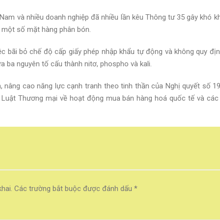
t Nam và nhiều doanh nghiệp đã nhiều lần kêu Thông tư 35 gây khó kh
i một số mặt hàng phân bón.
c bãi bỏ chế độ cấp giấy phép nhập khẩu tự động và không quy đị
 ba nguyên tố cấu thành nitơ, phospho và kali.
h, nâng cao năng lực cạnh tranh theo tinh thần của Nghị quyết số 
nh Luật Thương mại về hoạt động mua bán hàng hoá quốc tế và các 
hai.
Các trường bắt buộc được đánh dấu
*