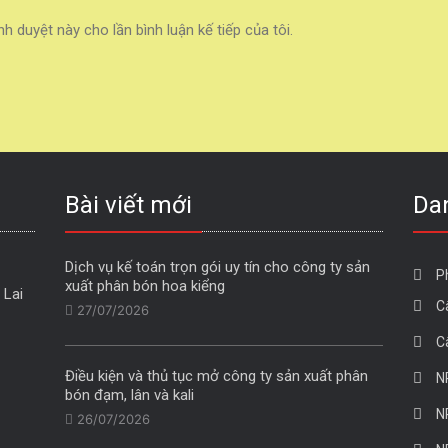
nh duyệt này cho lần bình luận kế tiếp của tôi.
Bài viết mới
Da
Dịch vụ kế toán trọn gói uy tín cho công ty sản
P
xuất phân bón hoa kiểng
Lai 
C
27/07/2026
C
Điều kiện và thủ tục mở công ty sản xuất phân
N
bón đạm, lân và kali
N
26/07/2026