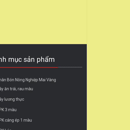
nh mục sản phẩm
hân Bón Nông Nghiệp Mai Vàng
ây ăn trái, rau màu
ây lương thực
PK 3 màu
PK cáng ép 1 màu